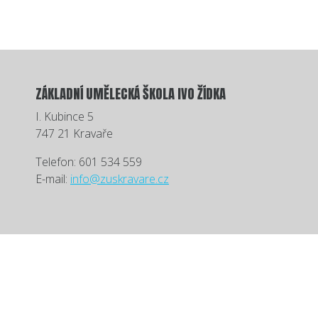
ZÁKLADNÍ UMĚLECKÁ ŠKOLA IVO ŽÍDKA
I. Kubince 5
747 21 Kravaře
Telefon: 601 534 559
E-mail:
info@zuskravare.cz