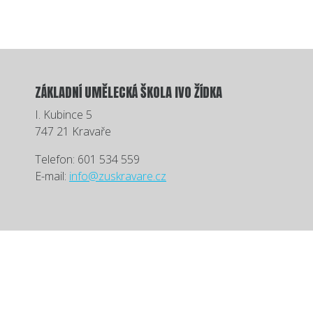
ZÁKLADNÍ UMĚLECKÁ ŠKOLA IVO ŽÍDKA
I. Kubince 5
747 21 Kravaře
Telefon: 601 534 559
E-mail:
info@zuskravare.cz