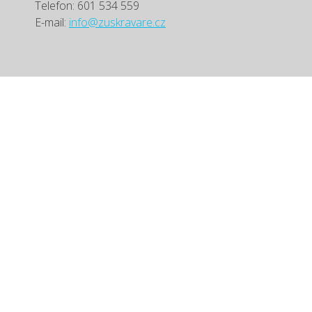
Telefon: 601 534 559
E-mail:
info@zuskravare.cz