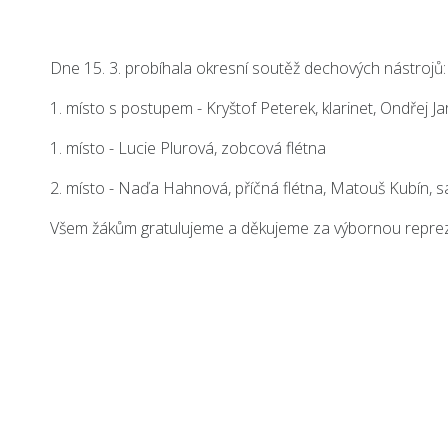
Dne 15. 3. probíhala okresní soutěž dechových nástrojů:
1. místo s postupem - Kryštof Peterek, klarinet, Ondřej Jar
1. místo - Lucie Plurová, zobcová flétna
2. místo - Naďa Hahnová, příčná flétna, Matouš Kubín, 
Všem žákům gratulujeme a děkujeme za výbornou repreze