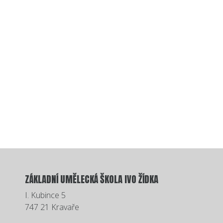
ZÁKLADNÍ UMĚLECKÁ ŠKOLA IVO ŽÍDKA
I. Kubince 5
747 21 Kravaře