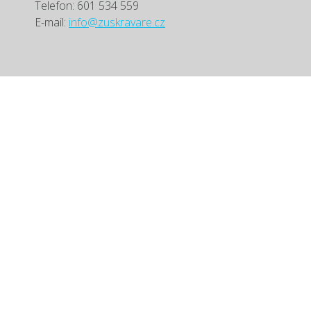
Telefon: 601 534 559
E-mail:
info@zuskravare.cz