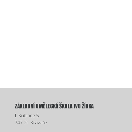
ZÁKLADNÍ UMĚLECKÁ ŠKOLA IVO ŽÍDKA
I. Kubince 5
747 21 Kravaře