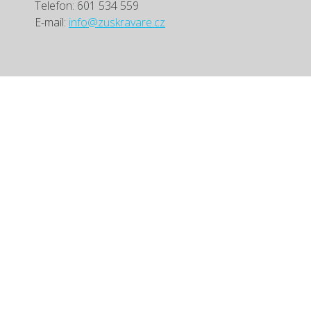
Telefon: 601 534 559
E-mail:
info@zuskravare.cz