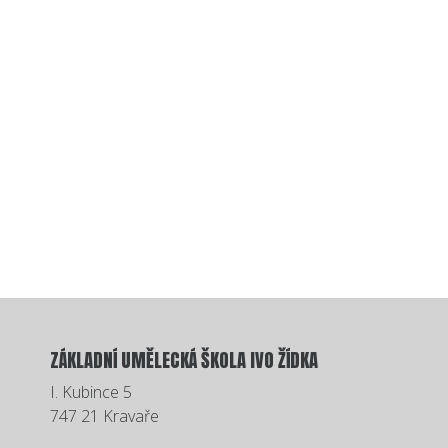
ZÁKLADNÍ UMĚLECKÁ ŠKOLA IVO ŽÍDKA
I. Kubince 5
747 21 Kravaře