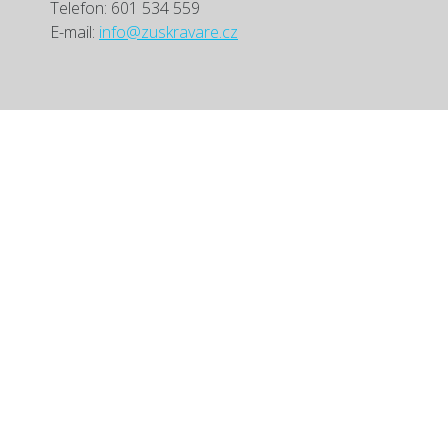
Telefon: 601 534 559
E-mail:
info@zuskravare.cz