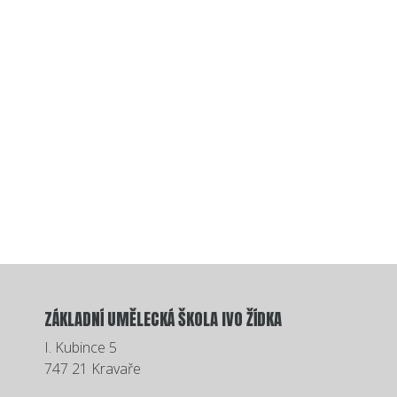
ZÁKLADNÍ UMĚLECKÁ ŠKOLA IVO ŽÍDKA
I. Kubince 5
747 21 Kravaře